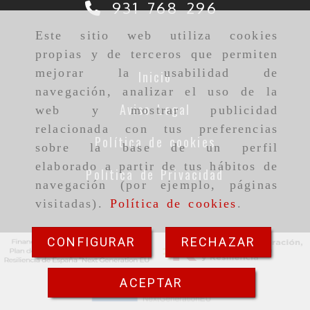
931 768 296
Este sitio web utiliza cookies
propias y de terceros que permiten
mejorar la usabilidad de
Inicio
navegación, analizar el uso de la
Aviso Legal
web y mostrar publicidad
relacionada con tus preferencias
Política de cookies
sobre la base de un perfil
elaborado a partir de tus hábitos de
Política de Privacidad
navegación (por ejemplo, páginas
visitadas).
Política de cookies
.
CONFIGURAR
RECHAZAR
ACEPTAR